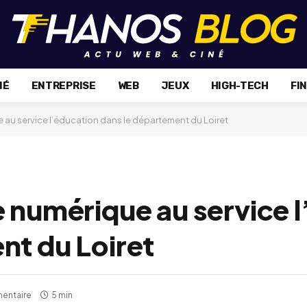
NÉ
ENTREPRISE
WEB
JEUX
HIGH-TECH
FI
 au service l’éducation dans le département du Loiret
e numérique au service 
nt du Loiret
entaire
5 min