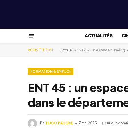
ACTUALITÉS
CI
VOUS ÊTES ICI :
Accueil
»
ENT 45 : un espace numérique
FORMATION & EMPLOI
ENT 45 : un espac
dans le départeme
Par
HUGO PAGERIE
7 mai 2025
Aucun comm