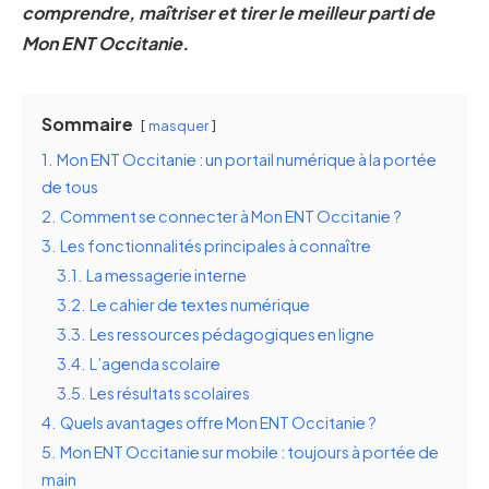
comprendre, maîtriser et tirer le meilleur parti de
Mon ENT Occitanie.
Sommaire
masquer
1.
Mon ENT Occitanie : un portail numérique à la portée
de tous
2.
Comment se connecter à Mon ENT Occitanie ?
3.
Les fonctionnalités principales à connaître
3.1.
La messagerie interne
3.2.
Le cahier de textes numérique
3.3.
Les ressources pédagogiques en ligne
3.4.
L’agenda scolaire
3.5.
Les résultats scolaires
4.
Quels avantages offre Mon ENT Occitanie ?
5.
Mon ENT Occitanie sur mobile : toujours à portée de
main