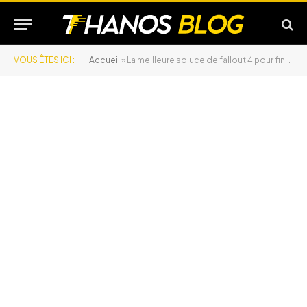
VOUS ÊTES ICI :
Accueil
»
La meilleure soluce de fallout 4 pour finir le jeu sans tourner en rond