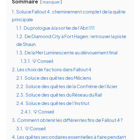
Sommaire
masquer
1.
Soluce Fallout 4 : cheminement complet de la quête
principale
1.1.
Du prologue à la sortie de l’Abri 111
1.2.
De Diamond City à Fort Hagen : retrouver la piste
de Shaun
1.3.
De la Mer Luminescente au dénouement final
1.3.1.
💡 Conseil
2.
Les choix de factions dans Fallout 4
2.1.
Soluce des quêtes des Miliciens
2.2.
Soluce des quêtes de la Confrérie de l’Acier
2.3.
Soluce des quêtes du Réseau du Rail
2.4.
Soluce des quêtes de l’Institut
2.4.1.
💡 Conseil
3.
Comment obtenir les différentes fins de Fallout 4 ?
3.1.
💡 Conseil
4.
Les quêtes secondaires essentielles à faire pendant