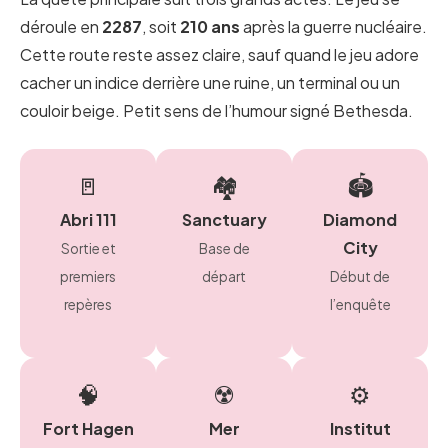
déroule en
2287
, soit
210 ans
après la guerre nucléaire.
Cette route reste assez claire, sauf quand le jeu adore
cacher un indice derrière une ruine, un terminal ou un
couloir beige. Petit sens de l’humour signé Bethesda.
🚪
🏘️
🏟️
Abri 111
Sanctuary
Diamond
City
Sortie et
Base de
premiers
départ
Début de
repères
l’enquête
🧠
☢️
⚙️
Fort Hagen
Mer
Institut