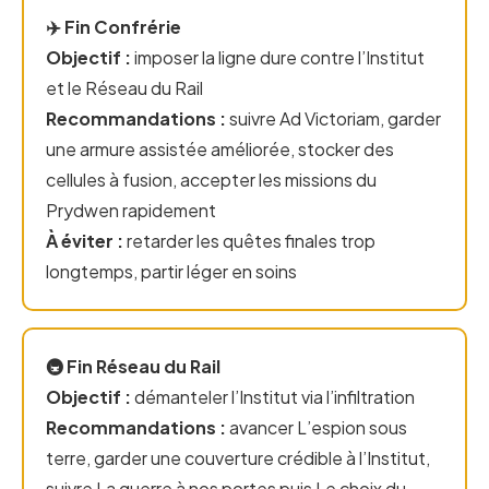
✈️ Fin Confrérie
Objectif :
imposer la ligne dure contre l’Institut
et le Réseau du Rail
Recommandations :
suivre Ad Victoriam, garder
une armure assistée améliorée, stocker des
cellules à fusion, accepter les missions du
Prydwen rapidement
À éviter :
retarder les quêtes finales trop
longtemps, partir léger en soins
🚇 Fin Réseau du Rail
Objectif :
démanteler l’Institut via l’infiltration
Recommandations :
avancer L’espion sous
terre, garder une couverture crédible à l’Institut,
suivre La guerre à nos portes puis Le choix du