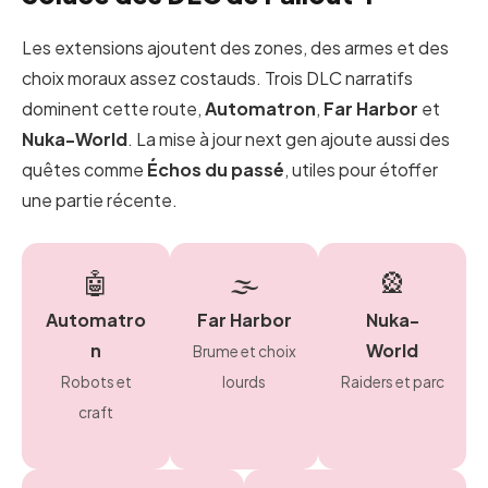
Les extensions ajoutent des zones, des armes et des
choix moraux assez costauds. Trois DLC narratifs
dominent cette route,
Automatron
,
Far Harbor
et
Nuka-World
. La mise à jour next gen ajoute aussi des
quêtes comme
Échos du passé
, utiles pour étoffer
une partie récente.
🤖
🌫️
🎡
Automatro
Far Harbor
Nuka-
n
World
Brume et choix
Robots et
lourds
Raiders et parc
craft