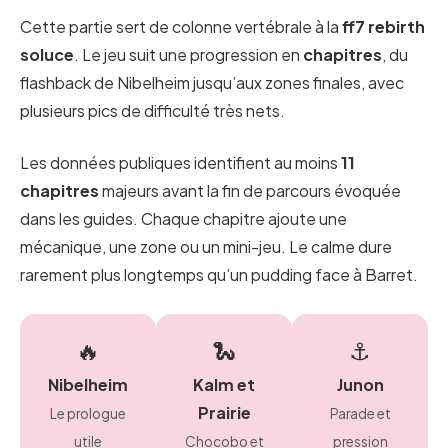
Cette partie sert de colonne vertébrale à la
ff7 rebirth
soluce
. Le jeu suit une progression en
chapitres
, du
flashback de Nibelheim jusqu’aux zones finales, avec
plusieurs pics de difficulté très nets.
Les données publiques identifient au moins
11
chapitres
majeurs avant la fin de parcours évoquée
dans les guides. Chaque chapitre ajoute une
mécanique, une zone ou un mini-jeu. Le calme dure
rarement plus longtemps qu’un pudding face à Barret.
🔥
🐍
⚓
Nibelheim
Kalm et
Junon
Prairie
Le prologue
Parade et
utile
Chocobo et
pression