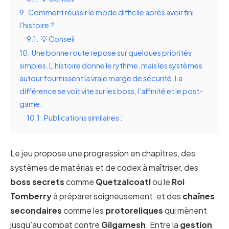
9.
Comment réussir le mode difficile après avoir fini
l’histoire ?
9.1.
💡 Conseil
10.
Une bonne route repose sur quelques priorités
simples. L’histoire donne le rythme, mais les systèmes
autour fournissent la vraie marge de sécurité. La
différence se voit vite sur les boss, l’affinité et le post-
game.
10.1.
Publications similaires :
Le jeu propose une progression en chapitres, des
systèmes de matérias et de codex à maîtriser, des
boss secrets
comme
Quetzalcoatl
ou le
Roi
Tomberry
à préparer soigneusement, et des
chaînes
secondaires
comme les
protoreliques
qui mènent
jusqu’au combat contre
Gilgamesh
. Entre la
gestion