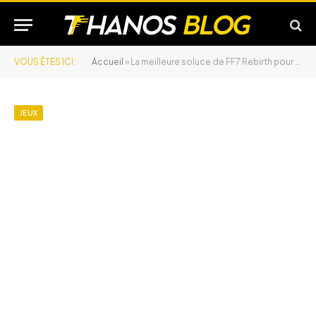
VOUS ÊTES ICI :
Accueil
»
La meilleure soluce de FF7 Rebirth pour avancer sans tourner en rond
JEUX