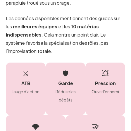
parapluie troué sous un orage.
Les données disponibles mentionnent des guides sur
les
meilleures équipes
et les
10 matérias
indispensables
. Cela montre un point clair. Le
système favorise la spécialisation des rôles, pas
l’improvisation totale.
⚔️
🛡️
💥
ATB
Garde
Pression
Jauge d’action
Réduire les
Ouvrir l’ennemi
dégâts
🌩️
🤝