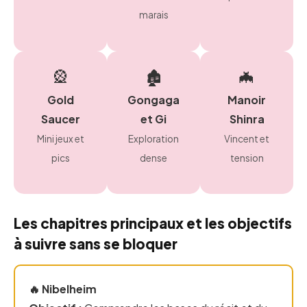
marais
🎡
🏚️
🦇
Gold
Gongaga
Manoir
Saucer
et Gi
Shinra
Mini jeux et
Exploration
Vincent et
pics
dense
tension
Les chapitres principaux et les objectifs
à suivre sans se bloquer
🔥 Nibelheim