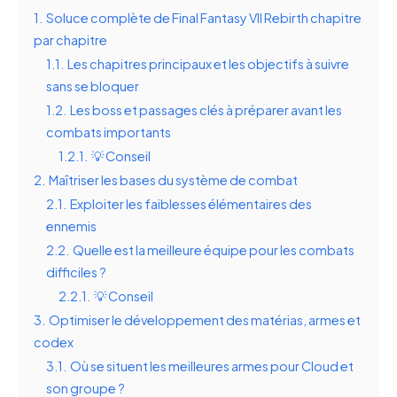
1.
Soluce complète de Final Fantasy VII Rebirth chapitre
par chapitre
1.1.
Les chapitres principaux et les objectifs à suivre
sans se bloquer
1.2.
Les boss et passages clés à préparer avant les
combats importants
1.2.1.
💡 Conseil
2.
Maîtriser les bases du système de combat
2.1.
Exploiter les faiblesses élémentaires des
ennemis
2.2.
Quelle est la meilleure équipe pour les combats
difficiles ?
2.2.1.
💡 Conseil
3.
Optimiser le développement des matérias, armes et
codex
3.1.
Où se situent les meilleures armes pour Cloud et
son groupe ?