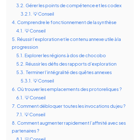
3.2.
Gérer les points de compétence et les codex
3.2.1.
💡 Conseil
4.
Comprendre le fonctionnement de la synthèse
4.1.
💡 Conseil
5.
Réussir l’exploration et le contenu annexe utile à la
progression
5.1.
Explorer les régions à dos de chocobo
5.2.
Réussir les défis des rapports d’exploration
5.3.
Terminer l’intégralité des quêtes annexes
5.3.1.
💡 Conseil
6.
Où trouver les emplacements des protoreliques ?
6.1.
💡 Conseil
7.
Comment débloquer toutes les invocations du jeu ?
7.1.
💡 Conseil
8.
Comment augmenter rapidement l’affinité avec ses
partenaires ?
8.1.
💡 Conseil