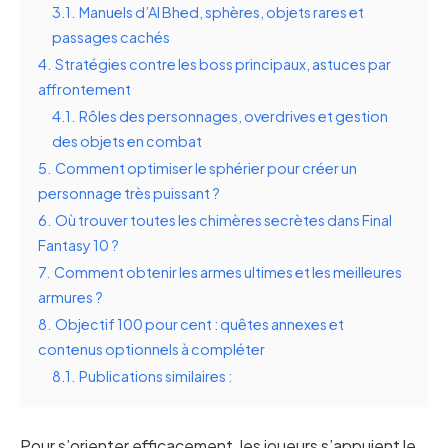
3.1.
Manuels d’Al Bhed, sphères, objets rares et
passages cachés
4.
Stratégies contre les boss principaux, astuces par
affrontement
4.1.
Rôles des personnages, overdrives et gestion
des objets en combat
5.
Comment optimiser le sphérier pour créer un
personnage très puissant ?
6.
Où trouver toutes les chimères secrètes dans Final
Fantasy 10 ?
7.
Comment obtenir les armes ultimes et les meilleures
armures ?
8.
Objectif 100 pour cent : quêtes annexes et
contenus optionnels à compléter
8.1.
Publications similaires :
Pour s’orienter efficacement, les joueurs s’appuient le