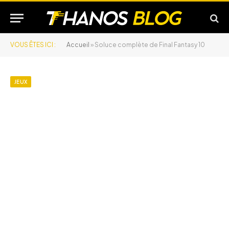
VOUS ÊTES ICI :
Accueil
»
Soluce complète de Final Fantasy 10
JEUX