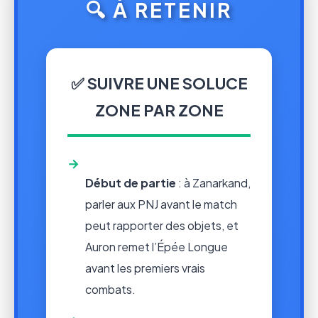
🔍 À RETENIR
✅ SUIVRE UNE SOLUCE
ZONE PAR ZONE
→
Début de partie
: à Zanarkand,
parler aux PNJ avant le match
peut rapporter des objets, et
Auron remet l’Épée Longue
avant les premiers vrais
combats.