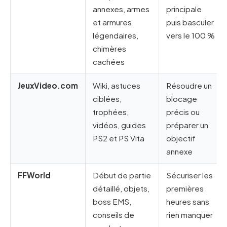
annexes, armes
principale
et armures
puis basculer
légendaires,
vers le 100 %
chimères
cachées
JeuxVideo.com
Wiki, astuces
Résoudre un
ciblées,
blocage
trophées,
précis ou
vidéos, guides
préparer un
PS2 et PS Vita
objectif
annexe
FFWorld
Début de partie
Sécuriser les
détaillé, objets,
premières
boss EMS,
heures sans
conseils de
rien manquer