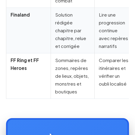
combat
Finaland
Solution
Lire une
rédigée
progression
chapitre par
continue
chapitre, relue
avec repères
et corrigée
narratifs
FF Ring et FF
Sommaires de
Comparer les
Heroes
zones, repères
itinéraires et
de lieux, objets,
vérifier un
monstres et
oubli localisé
boutiques