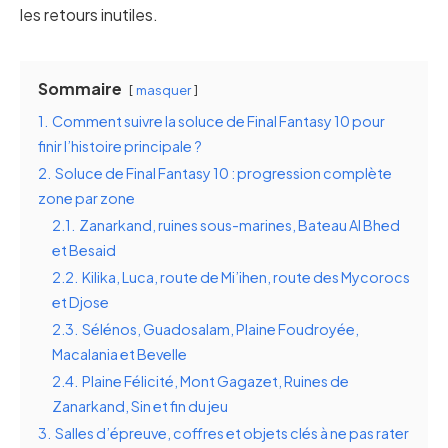
les retours inutiles.
Sommaire
masquer
1.
Comment suivre la soluce de Final Fantasy 10 pour
finir l’histoire principale ?
2.
Soluce de Final Fantasy 10 : progression complète
zone par zone
2.1.
Zanarkand, ruines sous-marines, Bateau Al Bhed
et Besaid
2.2.
Kilika, Luca, route de Mi’ihen, route des Mycorocs
et Djose
2.3.
Sélénos, Guadosalam, Plaine Foudroyée,
Macalania et Bevelle
2.4.
Plaine Félicité, Mont Gagazet, Ruines de
Zanarkand, Sin et fin du jeu
3.
Salles d’épreuve, coffres et objets clés à ne pas rater