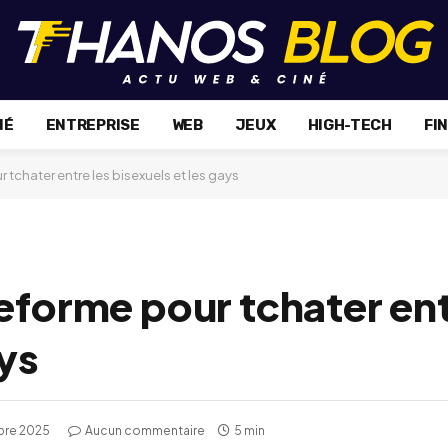
NÉ
ENTREPRISE
WEB
JEUX
HIGH-TECH
FI
 tchater entre les bisexuels et les gays
eforme pour tchater ent
ays
bre 2025
Aucun commentaire
5 min