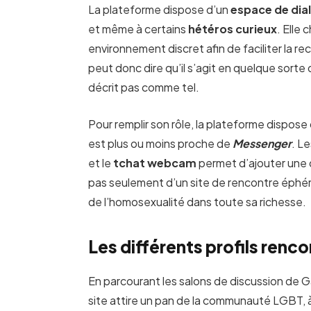
La plateforme dispose d’un
espace de dia
et même à certains
hétéros curieux
. Elle
environnement discret afin de faciliter la r
peut donc dire qu’il s’agit en quelque sorte
décrit pas comme tel.
Pour remplir son rôle, la plateforme dispo
est plus ou moins proche de
Messenger
. L
et le
tchat webcam
permet d’ajouter une d
pas seulement d’un site de rencontre éphém
de l’homosexualité dans toute sa richesse.
Les différents profils rencon
En parcourant les salons de discussion de Ga
site attire un pan de la communauté LGBT, 