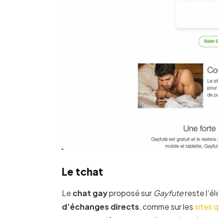
Le tchat
Le
chat gay
proposé sur
Gayfute
reste l’él
d’échanges directs
, comme sur les
sites 