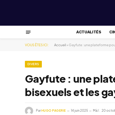
ACTUALITÉS
CI
VOUS ÊTES ICI :
Accueil
»
Gayfute : une plateforme pour
DIVERS
Gayfute : une plat
bisexuels et les g
Par
HUGO PAGERIE
14 juin 2025
MàJ :
20 octo