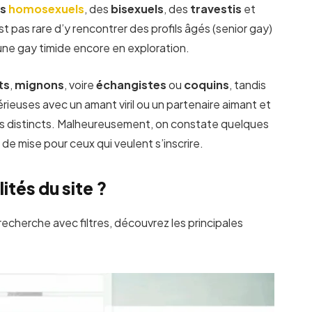
es
homosexuels
, des
bisexuels
, des
travestis
et
st pas rare d’y rencontrer des profils âgés (senior gay)
eune gay timide encore en exploration.
ts
,
mignons
, voire
échangistes
ou
coquins
, tandis
ieuses avec un amant viril ou un partenaire aimant et
fs distincts. Malheureusement, on constate quelques
c de mise pour ceux qui veulent s’inscrire.
ités du site ?
 recherche avec filtres, découvrez les principales