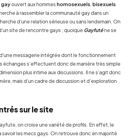
l gay
ouvert aux hommes
homosexuels
,
bisexuels
 cherche à rassembler la communauté gay dans un
echerche d’une relation sérieuse ou sans lendemain. On
 d’un site de rencontre gays ; quoique
Gayfuté
ne se
se d’une messagerie intégrée dont le fonctionnement
es échanges s’effectuent donc de manière très simple
imension plus intime aux discussions. Il ne s’agit donc
ère, mais d’un cadre de discussion et d’exploration
trés sur le site
yfute, on croise une variété de profils. En effet, le
à savoir les mecs gays. On retrouve donc en majorité