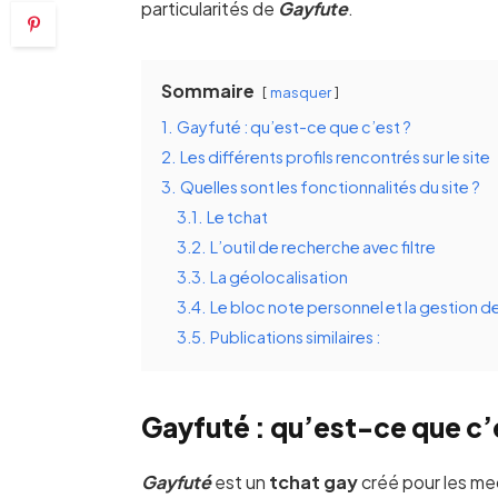
particularités de
Gayfute
.
Sommaire
masquer
1.
Gayfuté : qu’est-ce que c’est ?
2.
Les différents profils rencontrés sur le site
3.
Quelles sont les fonctionnalités du site ?
3.1.
Le tchat
3.2.
L’outil de recherche avec filtre
3.3.
La géolocalisation
3.4.
Le bloc note personnel et la gestion de
3.5.
Publications similaires :
Gayfuté : qu’est-ce que c’
Gayfuté
est un
tchat gay
créé pour les me