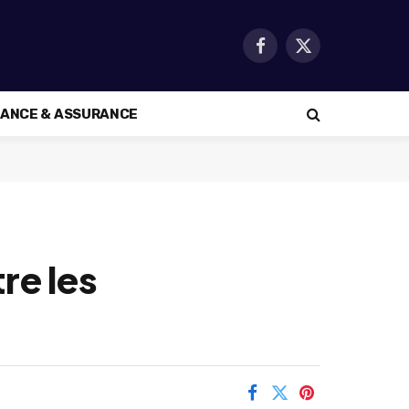
Facebook
X
(Twitter)
NANCE & ASSURANCE
re les