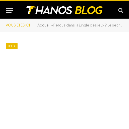
VOUS ÊTES ICI :
Accueil
»
Perdus dans la jungle des jeux ? Le secret pour ne plus jamais se tromper
JEUX