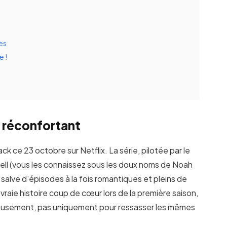
ses
e !
e réconfortant
 ce 23 octobre sur Netflix. La série, pilotée par le
Bell (vous les connaissez sous les doux noms de Noah
alve d’épisodes à la fois romantiques et pleins de
vraie histoire coup de cœur lors de la première saison,
eureusement, pas uniquement pour ressasser les mêmes