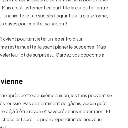
 Mais c’est justement ce qui titille la curiosité : entre
t l’unanimité, et un succès flagrant sur la plateforme,
 cases pour mériter sa saison 3.
ix vient pourtant jeter un léger froid sur
orme reste muette, laissant planer le suspense. Mais
révéler leur lot de surprises… Gardez vos popcorns à
advienne
anne après cette deuxième saison, les fans peuvent se
très réussie. Pas de sentiment de gâchis, aucun goût
offre déjà à être revue et savourée sans modération. Et
une chose est sûre : le public répondrait de nouveau
n !