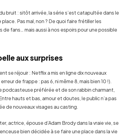
u bruit : sitôt arrivée, la série s’est catapultée dans le
place. Pas mal, non ? De quoi faire frétiller les
s de fans… mais aussi à nos espoirs pour une possible
 belle aux surprises
t se réjouir : Netflix a mis en ligne dix nouveaux
erreur de frappe : pas 6, ni même 8, mais bien 10 !).
re podcasteuse préférée et de son rabbin charmant,
Entre hauts et bas, amour et doutes, le public n’a pas
ivée de nouveaux visages au casting.
ter, actrice, épouse d’Adam Brody dans la vraie vie, se
luenceuse bien décidée à se faire une place dans la vie