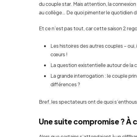
du couple star. Mais attention, la connexion
au collège… De quoi pimenter le quotidien de
Et ce n’est pas tout, car cette saison 2 reg
Les histoires des autres couples – oui,
cœurs !
La question existentielle autour de la
La grande interrogation : le couple pri
différences ?
Bref, les spectateurs ont de quoi s’enthousi
Une suite compromise ? À c
Alors que certains s’attendaient à un cliffha