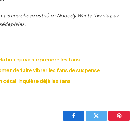
, mais une chose est sûre : Nobody Wants This n’a pas
 sériephiles.
élation qui va surprendre les fans
omet de faire vibrer les fans de suspense
n détail inquiète déjà les fans
Facebook
Twitter
Pinteres