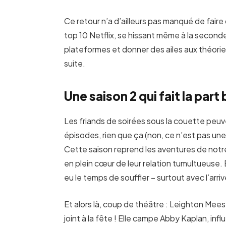
Ce retour n’a d’ailleurs pas manqué de faire d
top 10 Netflix, se hissant même à la seconde 
plateformes et donner des ailes aux théorie
suite.
Une saison 2 qui fait la part
Les friands de soirées sous la couette peuven
épisodes, rien que ça (non, ce n’est pas une 
Cette saison reprend les aventures de not
en plein cœur de leur relation tumultueuse. 
eu le temps de souffler – surtout avec l’arr
Et alors là, coup de théâtre : Leighton Mees
joint à la fête ! Elle campe Abby Kaplan, inf