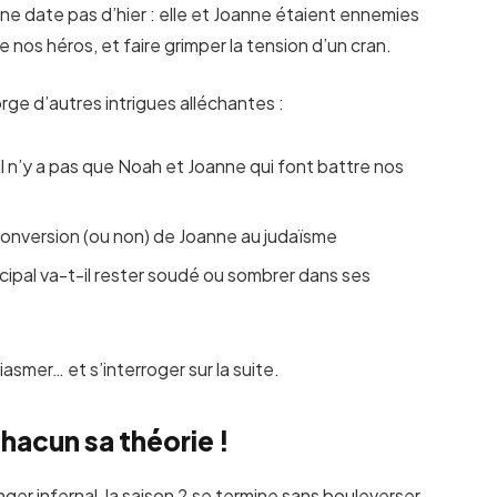
 ne date pas d’hier : elle et Joanne étaient ennemies
 nos héros, et faire grimper la tension d’un cran.
orge d’autres intrigues alléchantes :
 il n’y a pas que Noah et Joanne qui font battre nos
 conversion (ou non) de Joanne au judaïsme
ncipal va-t-il rester soudé ou sombrer dans ses
asmer… et s’interroger sur la suite.
hacun sa théorie !
nger infernal, la saison 2 se termine sans bouleverser