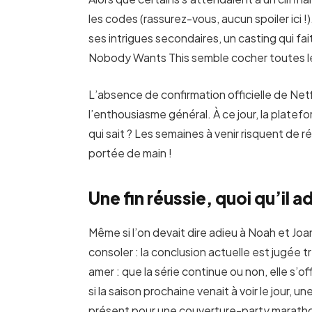
les codes (rassurez-vous, aucun spoiler ici !).
ses intrigues secondaires, un casting qui fai
Nobody Wants This semble cocher toutes les
L’absence de confirmation officielle de Netfl
l’enthousiasme général. À ce jour, la platef
qui sait ? Les semaines à venir risquent de 
portée de main !
Une fin réussie, quoi qu’il 
Même si l’on devait dire adieu à Noah et Jo
consoler : la conclusion actuelle est jugée 
amer : que la série continue ou non, elle s’
si la saison prochaine venait à voir le jour, 
présent pour une couverture-party maratho