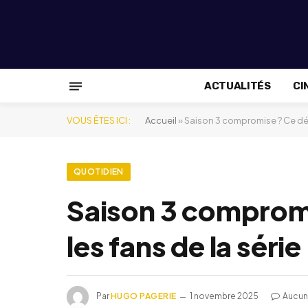
ACTUALITÉS
CI
VOUS ÊTES ICI :
Accueil
»
Saison 3 compromise ? Ce déta
QUOTIDIEN
Saison 3 compromi
les fans de la série
Par
HUGO PAGERIE
1 novembre 2025
Aucun