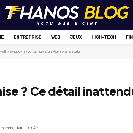
NÉ
ENTREPRISE
WEB
JEUX
HIGH-TECH
FI
il inattendu bouleverse les fans de la série
se ? Ce détail inatten
 commentaire
4 min