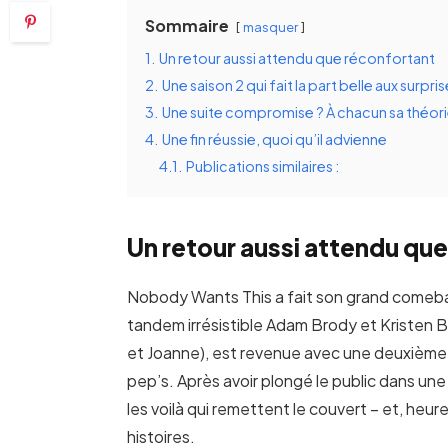
Sommaire
masquer
1.
Un retour aussi attendu que réconfortant
2.
Une saison 2 qui fait la part belle aux surpri
3.
Une suite compromise ? À chacun sa théori
4.
Une fin réussie, quoi qu’il advienne
4.1.
Publications similaires :
Un retour aussi attendu qu
Nobody Wants This a fait son grand comeback
tandem irrésistible Adam Brody et Kristen 
et Joanne), est revenue avec une deuxième s
pep’s. Après avoir plongé le public dans une 
les voilà qui remettent le couvert – et, h
histoires.