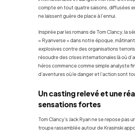
compte en tout quatre saisons, diffusées e
ne laissent guère de place à l’ennui.
Inspirée par les romans de Tom Clancy, la sé
« Ryanverse » dans notre époque, mâtinant 
explosives contre des organisations terrori
résoudre des crises internationales là où d’a
héros commence comme simple analyste financ
d’aventures où le danger et l’action sont t
Un casting relevé et une ré
sensations fortes
Tom Clancy’s Jack Ryan ne se repose pas u
troupe rassemblée autour de Krasinski appor