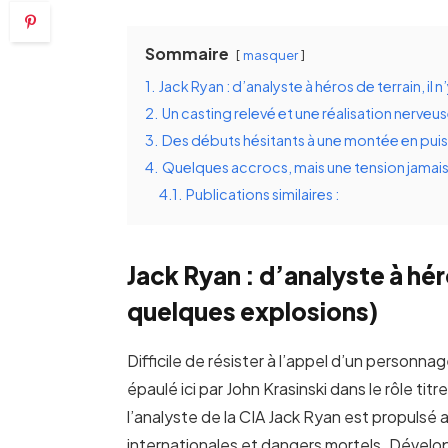
Sommaire
masquer
1.
Jack Ryan : d’analyste à héros de terrain, il
2.
Un casting relevé et une réalisation nerveu
3.
Des débuts hésitants à une montée en pui
4.
Quelques accrocs, mais une tension jamai
4.1.
Publications similaires :
Jack Ryan : d’analyste à héro
quelques explosions)
Difficile de résister à l’appel d’un personn
épaulé ici par John Krasinski dans le rôle tit
l’analyste de la CIA Jack Ryan est propulsé
internationales et dangers mortels. Dévelo