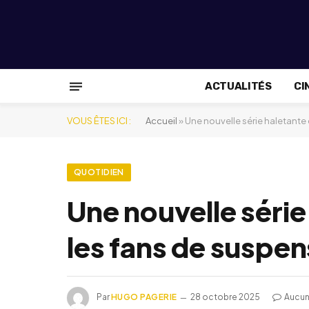
ACTUALITÉS
CI
VOUS ÊTES ICI :
Accueil
»
Une nouvelle série haletante 
QUOTIDIEN
Une nouvelle série
les fans de suspe
Par
HUGO PAGERIE
28 octobre 2025
Aucun