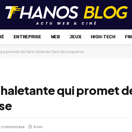
NÉ
ENTREPRISE
WEB
JEUX
HIGH-TECH
FI
qui promet de faire vibrer les fans de suspense
 haletante qui promet de
nse
 commentaire
4 min