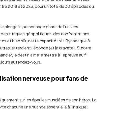
ntre 2018 et 2023, pour un total de 30 épisodes qui
rie plonge le personnage phare de l’univers
des intrigues géopolitiques, des confrontations
stes et bien sûr, cette capacité très Ryanesque à
utres jetteraient l’éponge (et la cravate). Si notre
ier, le destin aime le mettre à l’épreuve au fil
oujours au rendez-vous.
alisation nerveuse pour fans de
niquement sur les épaules musclées de son héros. La
te chacune une nuance essentielle à l’intrigue :