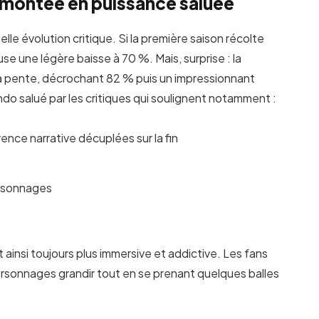
 montée en puissance saluée
belle évolution critique. Si la première saison récolte
 une légère baisse à 70 %. Mais, surprise : la
a pente, décrochant 82 % puis un impressionnant
ndo salué par les critiques qui soulignent notamment :
nce narrative décuplées sur la fin
ersonnages
 ainsi toujours plus immersive et addictive. Les fans
ersonnages grandir tout en se prenant quelques balles