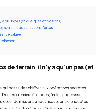
 n’y a qu’un pas (et quelques explosions)
se pour fans de sensations fortes
ssance saluée
s relâchée
s de terrain, il n’y a qu’un pas (et
age qui passe des chiffres aux opérations secrètes,
re. Dès les premiers épisodes, fini les paperasses :
 au cœur de missions à haut risque, entre enquêtes
ppée par Carlton Cuse et Graham Roland, la série