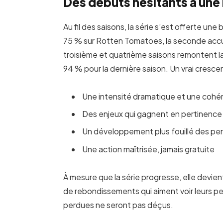
Des débuts hésitants à une
Au fil des saisons, la série s’est offerte une 
75 % sur Rotten Tomatoes, la seconde accuse
troisième et quatrième saisons remontent l
94 % pour la dernière saison. Un vrai cresce
Une intensité dramatique et une cohére
Des enjeux qui gagnent en pertinence
Un développement plus fouillé des p
Une action maîtrisée, jamais gratuite
À mesure que la série progresse, elle devient
de rebondissements qui aiment voir leurs p
perdues ne seront pas déçus.