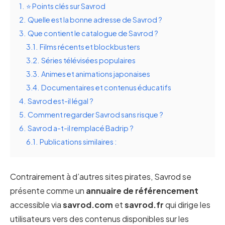
1.
⭐ Points clés sur Savrod
2.
Quelle est la bonne adresse de Savrod ?
3.
Que contient le catalogue de Savrod ?
3.1.
Films récents et blockbusters
3.2.
Séries télévisées populaires
3.3.
Animes et animations japonaises
3.4.
Documentaires et contenus éducatifs
4.
Savrod est-il légal ?
5.
Comment regarder Savrod sans risque ?
6.
Savrod a-t-il remplacé Badrip ?
6.1.
Publications similaires :
Contrairement à d’autres sites pirates, Savrod se
présente comme un
annuaire de référencement
accessible via
savrod.com
et
savrod.fr
qui dirige les
utilisateurs vers des contenus disponibles sur les