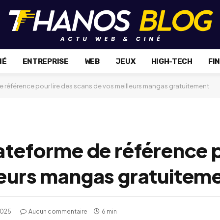
NÉ
ENTREPRISE
WEB
JEUX
HIGH-TECH
FI
e référence pour lire des scans de vos meilleurs mangas gratuitement
ateforme de référence p
leurs mangas gratuitem
2025
Aucun commentaire
6 min