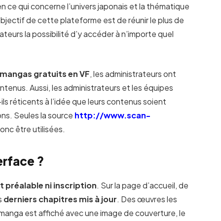
 en ce qui concerne l’univers japonais et la thématique
objectif de cette plateforme est de réunir le plus de
isateurs la possibilité d’y accéder à n’importe quel
s mangas gratuits en VF
, les administrateurs ont
ntenus. Aussi, les administrateurs et les équipes
-ils réticents à l’idée que leurs contenus soient
ons. Seules la source
http://www.scan-
onc être utilisées.
erface ?
préalable ni inscription
. Sur la page d’accueil, de
s
derniers chapitres mis à jour
. Des œuvres les
manga est affiché avec une image de couverture, le