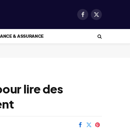
Facebook
X
(Twitter)
NANCE & ASSURANCE
our lire des
ent