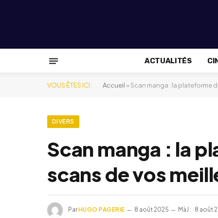
ACTUALITÉS
CI
VOUS ÊTES ICI :
Accueil
»
Scan manga : la plateforme d
DIVERS
Scan manga : la pl
scans de vos meil
Par
HUGO PAGERIE
8 août 2025
MàJ :
8 août 