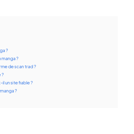
ga ?
n manga ?
rme de scan trad ?
e ?
l un site fiable ?
n manga ?