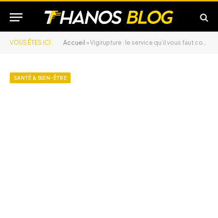
VOUS ÊTES ICI :
Accueil
»
Vigirupture : le service qu’il vous faut contre les ruptures de médicaments
SANTÉ & BIEN-ÊTRE