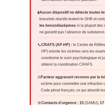
🧪
Aucun dispositif ne détecte toutes l
bracelets réactifs testent le GHB et ce
les benzodiazépines
ni la plupart des
ne garantit pas l’absence de substance
📞
CRAFS (AP-HP) :
le Centre de Référ
HP) oriente les victimes vers les exam
coordonne le suivi psychologique et ju
obtenir la coordination CRAFS.
⚖️
Facteur aggravant reconnu par la loi
victime pour commettre une infraction 
Code pénal français, ce qui alourdit l
🚨
Contacts d’urgence :
15
(SAMU),
17