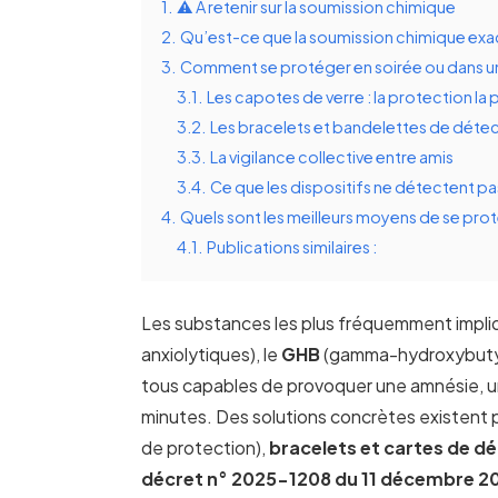
1.
⚠️ À retenir sur la soumission chimique
2.
Qu’est-ce que la soumission chimique ex
3.
Comment se protéger en soirée ou dans un
3.1.
Les capotes de verre : la protection la 
3.2.
Les bracelets et bandelettes de déte
3.3.
La vigilance collective entre amis
3.4.
Ce que les dispositifs ne détectent pa
4.
Quels sont les meilleurs moyens de se pro
4.1.
Publications similaires :
Les substances les plus fréquemment impli
anxiolytiques), le
GHB
(gamma-hydroxybutyr
tous capables de provoquer une amnésie, u
minutes. Des solutions concrètes existent po
de protection),
bracelets et cartes de d
décret n° 2025-1208 du 11 décembre 2