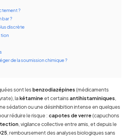
actement ?
 bar ?
plus discrète
ction
s
téger de la soumission chimique ?
quées sont les
benzodiazépines
(médicaments
ate), la
kétamine
et certains
antihistaminiques
,
ne sédation ou une désinhibition intense en quelques
ur réduire le risque :
capotes de verre
(capuchons
étection
, vigilance collective entre amis, et depuis le
025
, remboursement des analyses biologiques sans