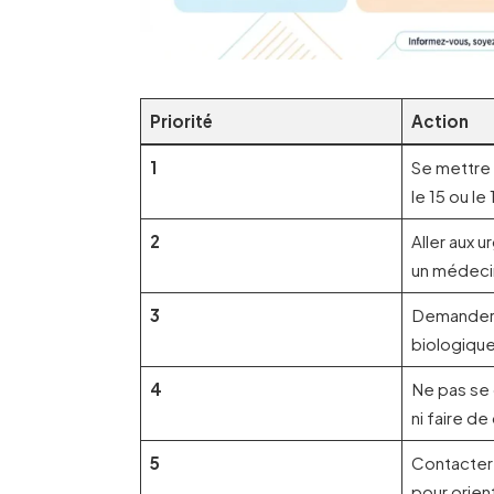
Priorité
Action
1
Se mettre 
le 15 ou le 
2
Aller aux 
un médeci
3
Demander 
biologique
4
Ne pas se
ni faire de
5
Contacter
pour orien