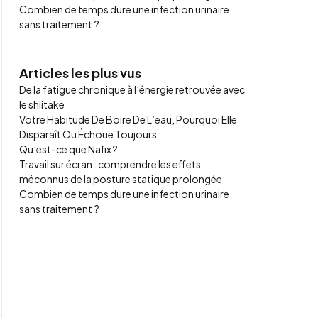
Combien de temps dure une infection urinaire
sans traitement ?
Articles les plus vus
De la fatigue chronique à l’énergie retrouvée avec
le shiitake
Votre Habitude De Boire De L’eau, Pourquoi Elle
Disparaît Ou Échoue Toujours
Qu’est-ce que Nafix ?
Travail sur écran : comprendre les effets
méconnus de la posture statique prolongée
Combien de temps dure une infection urinaire
sans traitement ?