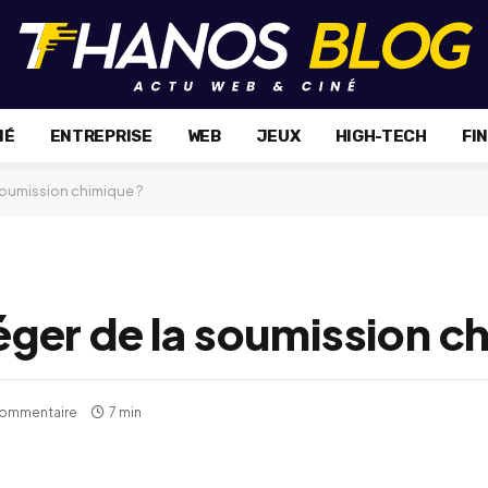
NÉ
ENTREPRISE
WEB
JEUX
HIGH-TECH
FI
oumission chimique ?
er de la soumission ch
commentaire
7 min