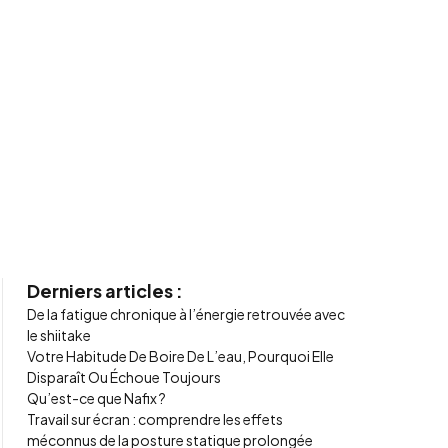
Derniers articles :
De la fatigue chronique à l’énergie retrouvée avec
le shiitake
Votre Habitude De Boire De L’eau, Pourquoi Elle
Disparaît Ou Échoue Toujours
Qu’est-ce que Nafix ?
Travail sur écran : comprendre les effets
méconnus de la posture statique prolongée