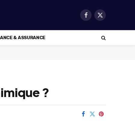
Facebook
X
(Twitter)
NANCE & ASSURANCE
imique ?