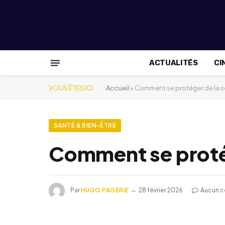
ACTUALITÉS
CI
VOUS ÊTES ICI :
Accueil
»
Comment se protéger de la s
SANTÉ & BIEN-ÊTRE
Comment se protég
Par
HUGO PAGERIE
28 février 2026
Aucun 