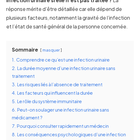
infection urinaire si elle n’est pas traitée ?
La
réponse mérite d’être détaillée car elle dépend de
plusieurs facteurs, notamment la gravité de l’infection
et l’état de santé général de la personne concernée.
Sommaire
masquer
1.
Comprendre ce qu’est une infection urinaire
2.
La durée moyenne d’une infection urinaire sans
traitement
3.
Les risques liés à l’absence de traitement
4.
Les facteurs qui influencent la durée
5.
Le rôle du système immunitaire
6.
Peut-on soulager une infection urinaire sans
médicament ?
7.
Pourquoi consulter rapidement un médecin
8.
Les conséquences psychologiques d’une infection