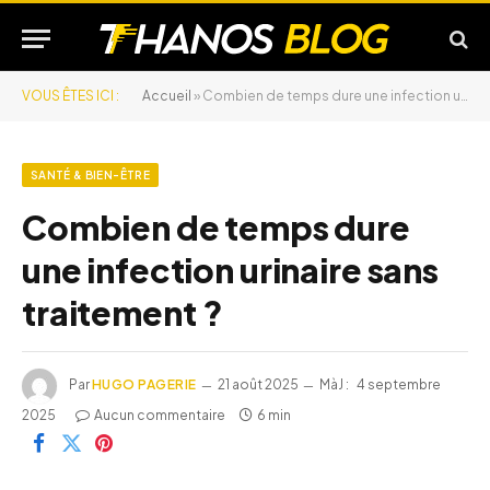
VOUS ÊTES ICI :
Accueil
»
Combien de temps dure une infection urinaire sans traitement ?
SANTÉ & BIEN-ÊTRE
Combien de temps dure
une infection urinaire sans
traitement ?
Par
HUGO PAGERIE
21 août 2025
MàJ :
4 septembre
2025
Aucun commentaire
6 min