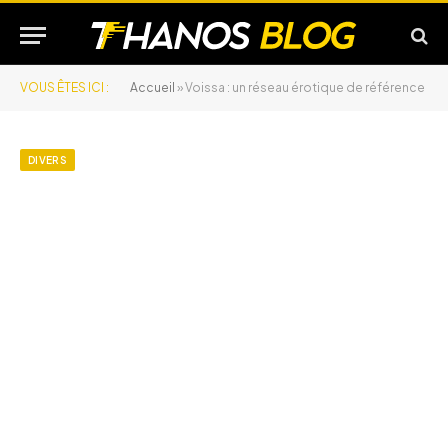
VOUS ÊTES ICI :
Accueil
»
Voissa : un réseau érotique de référence
DIVERS