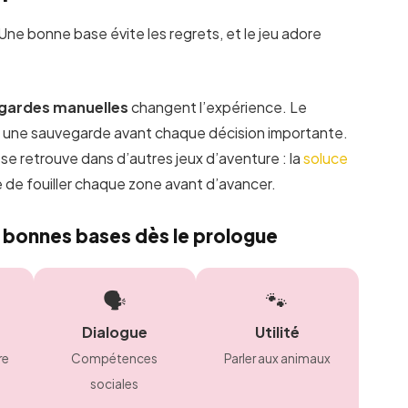
e bonne base évite les regrets, et le jeu adore
egardes manuelles
changent l’expérience. Le
ur une sauvegarde avant chaque décision importante.
se retrouve dans d’autres jeux d’aventure : la
soluce
 de fouiller chaque zone avant d’avancer.
es bonnes bases dès le prologue
🗣️
🐾
Dialogue
Utilité
re
Compétences
Parler aux animaux
sociales