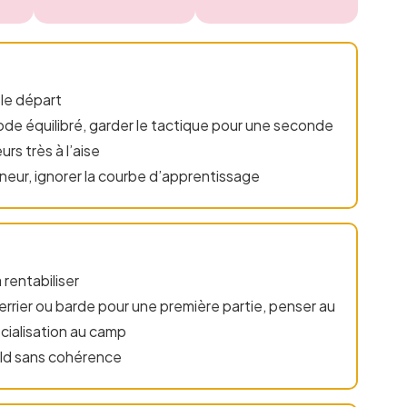
 le départ
 équilibré, garder le tactique pour une seconde
rs très à l’aise
neur, ignorer la courbe d’apprentissage
rentabiliser
uerrier ou barde pour une première partie, penser au
écialisation au camp
uild sans cohérence