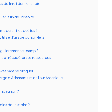
es de fin et dernier choix
r la fin de l’histoire
ts durant les quêtes ?
tifs et l’usage du non-létal
régulièrement au camp ?
s et récupérer ses ressources
xes sans se bloquer
orge d’Adamantium et Tour Arcanique
ompagnon ?
es de l’histoire ?