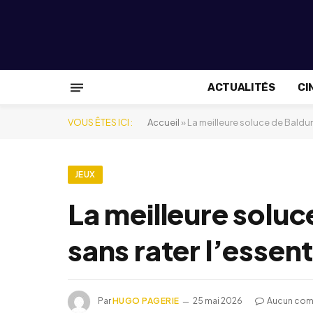
ACTUALITÉS
CI
VOUS ÊTES ICI :
Accueil
»
La meilleure soluce de Baldur
JEUX
La meilleure soluc
sans rater l’essent
Par
HUGO PAGERIE
25 mai 2026
Aucun com