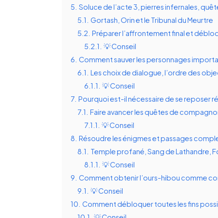
5.
Soluce de l’acte 3, pierres infernales, quêt
5.1.
Gortash, Orin et le Tribunal du Meurtre
5.2.
Préparer l’affrontement final et débloque
5.2.1.
💡 Conseil
6.
Comment sauver les personnages importan
6.1.
Les choix de dialogue, l’ordre des objec
6.1.1.
💡 Conseil
7.
Pourquoi est-il nécessaire de se reposer 
7.1.
Faire avancer les quêtes de compagnon
7.1.1.
💡 Conseil
8.
Résoudre les énigmes et passages comple
8.1.
Temple profané, Sang de Lathandre, F
8.1.1.
💡 Conseil
9.
Comment obtenir l’ours-hibou comme c
9.1.
💡 Conseil
10.
Comment débloquer toutes les fins possibl
10.1.
💡 Conseil