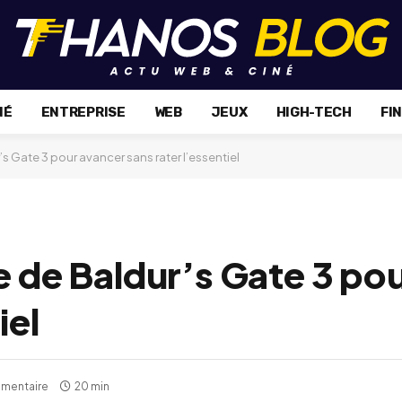
NÉ
ENTREPRISE
WEB
JEUX
HIGH-TECH
FI
’s Gate 3 pour avancer sans rater l’essentiel
e de Baldur’s Gate 3 po
iel
mentaire
20 min