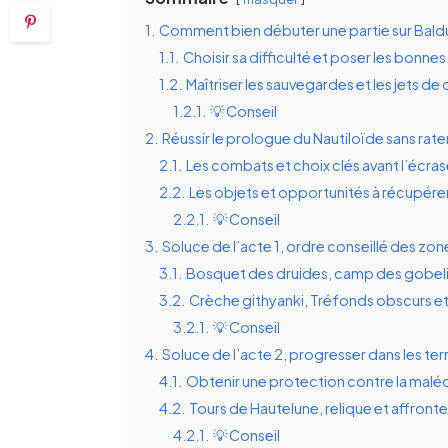
1.
Comment bien débuter une partie sur Baldu
1.1.
Choisir sa difficulté et poser les bonne
1.2.
Maîtriser les sauvegardes et les jets de
1.2.1.
💡 Conseil
2.
Réussir le prologue du Nautiloïde sans rat
2.1.
Les combats et choix clés avant l’écr
2.2.
Les objets et opportunités à récupére
2.2.1.
💡 Conseil
3.
Soluce de l’acte 1, ordre conseillé des zo
3.1.
Bosquet des druides, camp des gobeli
3.2.
Crèche githyanki, Tréfonds obscurs e
3.2.1.
💡 Conseil
4.
Soluce de l’acte 2, progresser dans les te
4.1.
Obtenir une protection contre la mal
4.2.
Tours de Hautelune, relique et affron
4.2.1.
💡 Conseil