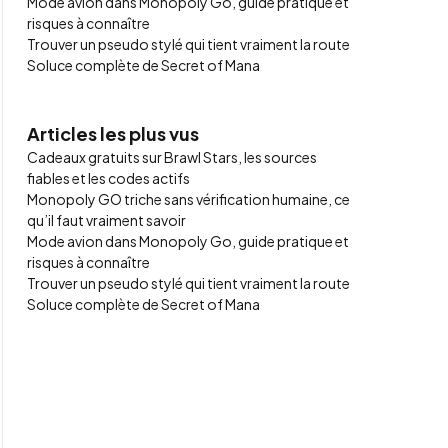
Mode avion dans Monopoly Go, guide pratique et
risques à connaître
Trouver un pseudo stylé qui tient vraiment la route
Soluce complète de Secret of Mana
Articles les plus vus
Cadeaux gratuits sur Brawl Stars, les sources
fiables et les codes actifs
Monopoly GO triche sans vérification humaine, ce
qu’il faut vraiment savoir
Mode avion dans Monopoly Go, guide pratique et
risques à connaître
Trouver un pseudo stylé qui tient vraiment la route
Soluce complète de Secret of Mana