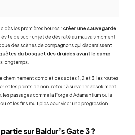
ie dès les premières heures :
créer une sauvegarde
r
évite de subir un jet de dés raté au mauvais moment,
que des scènes de compagnons qui disparaissent
es quêtes du bosquet des druides avant le camp
us longtemps.
 le cheminement complet des actes 1, 2 et 3, les routes
r et les points de non-retour à surveiller absolument.
s, les passages comme la Forge d’Adamantium ou la
ou et les fins multiples pour viser une progression
artie sur Baldur’s Gate 3 ?