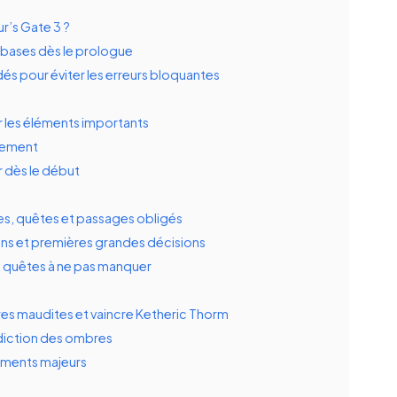
r’s Gate 3 ?
s bases dès le prologue
 dés pour éviter les erreurs bloquantes
er les éléments importants
asement
r dès le début
nes, quêtes et passages obligés
ns et premières grandes décisions
t quêtes à ne pas manquer
rres maudites et vaincre Ketheric Thorm
édiction des ombres
tements majeurs