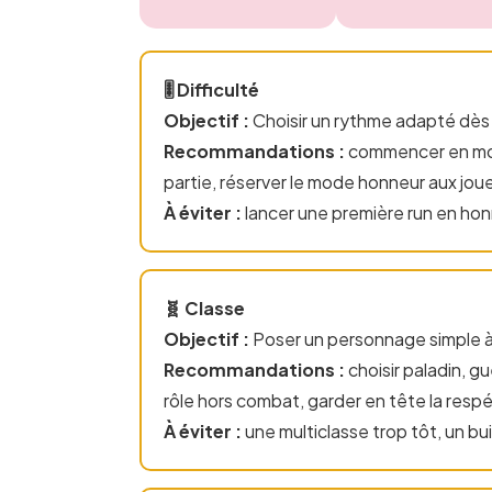
🎚️ Difficulté
Objectif :
Choisir un rythme adapté dès
Recommandations :
commencer en mode
partie, réserver le mode honneur aux joueu
À éviter :
lancer une première run en hon
🧬 Classe
Objectif :
Poser un personnage simple à 
Recommandations :
choisir paladin, g
rôle hors combat, garder en tête la resp
À éviter :
une multiclasse trop tôt, un b