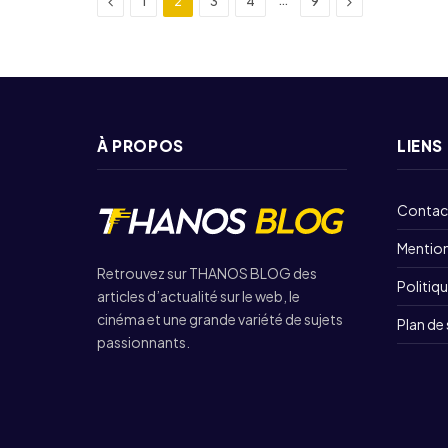
Previous
Next
…
1
2
3
4
9
À PROPOS
LIENS
Contac
Mention
Retrouvez sur THANOS BLOG des
Politiqu
articles d’actualité sur le web, le
cinéma et une grande variété de sujets
Plan de 
passionnants.