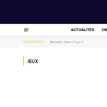
ACTUALITÉS
CI
VOUS ÊTES ICI :
Accueil
»
Jeux
»
Page 2
JEUX