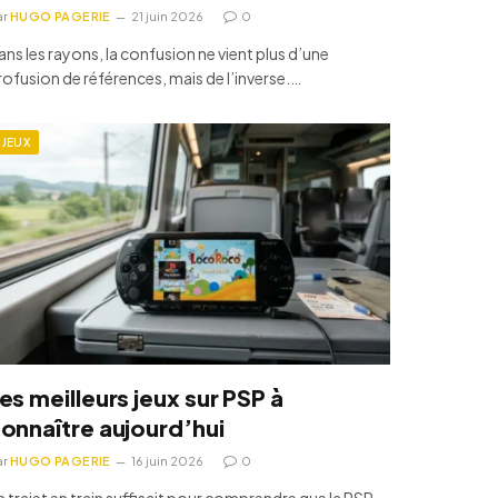
ar
HUGO PAGERIE
21 juin 2026
0
ans les rayons, la confusion ne vient plus d’une
rofusion de références, mais de l’inverse.…
JEUX
es meilleurs jeux sur PSP à
onnaître aujourd’hui
ar
HUGO PAGERIE
16 juin 2026
0
n trajet en train suffisait pour comprendre que la PSP