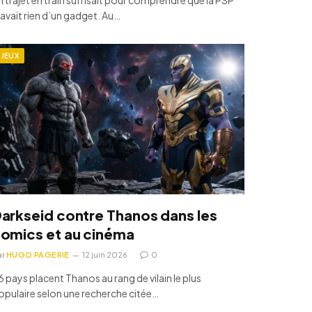
’avait rien d’un gadget. Au…
JEUX
arkseid contre Thanos dans les
omics et au cinéma
ar
HUGO PAGERIE
12 juin 2026
0
6 pays placent Thanos au rang de vilain le plus
opulaire selon une recherche citée…