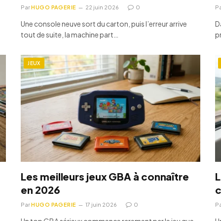
Par
HUGO PAGERIE
22 juin 2026
0
P
Une console neuve sort du carton, puis l’erreur arrive
D
tout de suite, la machine part…
p
JEUX
Les meilleurs jeux GBA à connaître
L
en 2026
c
Par
HUGO PAGERIE
17 juin 2026
0
P
Un top GBA sérieux commence rarement par le jeu que
U