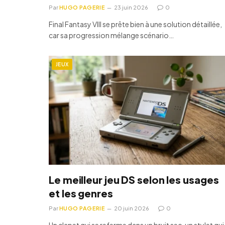
Par
HUGO PAGERIE
23 juin 2026
0
Final Fantasy VIII se prête bien à une solution détaillée,
car sa progression mélange scénario…
JEUX
Le meilleur jeu DS selon les usages
et les genres
Par
HUGO PAGERIE
20 juin 2026
0
Un clapet qui se referme dans un bruit sec, un stylet qui