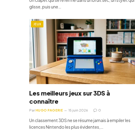
glisse, puis une…
JEUX
Les meilleurs jeux sur 3DS à
connaître
Par
HUGO PAGERIE
15 juin 2026
0
Un classement 3DS ne se résume jamais à empiler les
licences Nintendo les plus évidentes,…