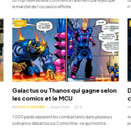
le marché de l’occasion affiche…
n
JEUX
Galactus ou Thanos qui gagne selon
D
les comics et le MCU
c
Par
HUGO PAGERIE
13 juin 2026
0
P
1 000 pieds séparent les combattants dans plusieurs
6
scénarios débattus sur ComicVine, ce qui montre…
p