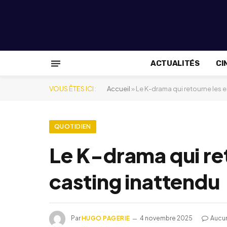
ACTUALITÉS
CI
VOUS ÊTES ICI :
Accueil
»
Le K-drama qui retourne les e
QUOTIDIEN
Le K-drama qui ret
casting inattendu
Par
HUGO PAGERIE
4 novembre 2025
Aucu