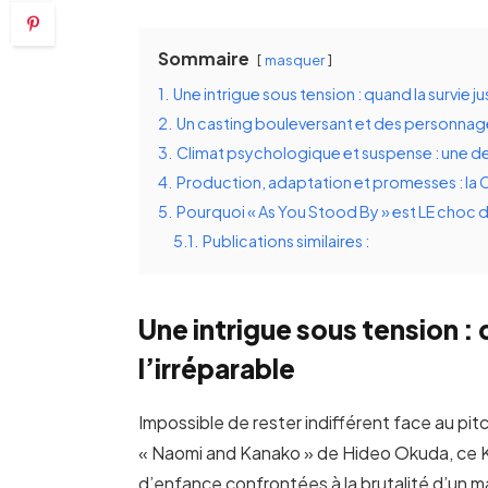
Sommaire
masquer
1.
Une intrigue sous tension : quand la survie jus
2.
Un casting bouleversant et des personnag
3.
Climat psychologique et suspense : une 
4.
Production, adaptation et promesses : la 
5.
Pourquoi « As You Stood By » est LE choc 
5.1.
Publications similaires :
Une intrigue sous tension : q
l’irréparable
Impossible de rester indifférent face au pit
« Naomi and Kanako » de Hideo Okuda, ce K-
d’enfance confrontées à la brutalité d’un mar