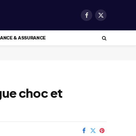
Facebook
X
(Twitter)
NANCE & ASSURANCE
igue choc et