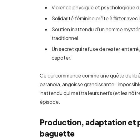
Violence physique et psychologique de
Solidarité féminine prête à flirter avec 
Soutien inattendu d’un homme mystérie
traditionnel.
Un secret qui refuse de rester enterré, 
capoter.
Ce qui commence comme une quête de libératio
paranoïa, angoisse grandissante : impossible d
inattendu qui mettra leurs nerfs (et les nôt
épisode.
Production, adaptation et p
baguette