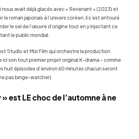
ui nous avait déjà glacés avec « Revenant » (2023) et
r le roman japonais à l’univers coréen, il s’est entouré
der le sel de l’œuvre d’origine tout en y injectant ce
ant le public mondial.
ost Studio et Mizi Film qui orchestre la production.
 ici son tout premier projet original K-drama – comme
! Les huit épisodes d’environ 60 minutes chacun seront
 ne pas binge-watcher).
 » est LE choc de l’automne à ne