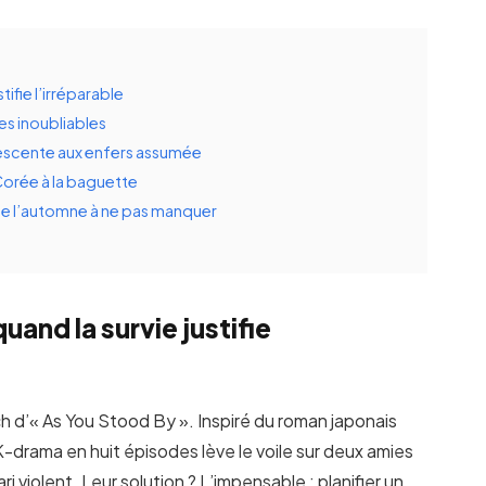
tifie l’irréparable
es inoubliables
descente aux enfers assumée
Corée à la baguette
de l’automne à ne pas manquer
uand la survie justifie
ch d’« As You Stood By ». Inspiré du roman japonais
drama en huit épisodes lève le voile sur deux amies
i violent. Leur solution ? L’impensable : planifier un