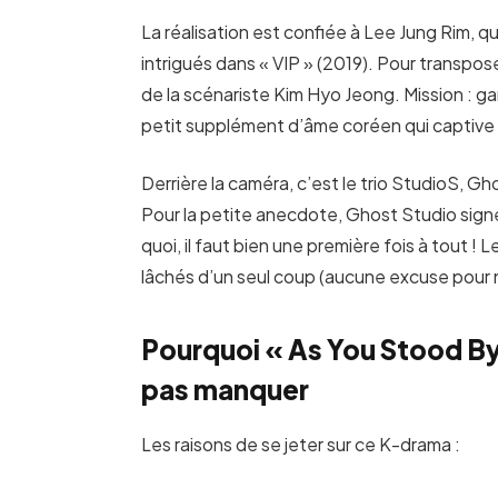
La réalisation est confiée à Lee Jung Rim, q
intrigués dans « VIP » (2019). Pour transpose
de la scénariste Kim Hyo Jeong. Mission : gar
petit supplément d’âme coréen qui captive t
Derrière la caméra, c’est le trio StudioS, Gh
Pour la petite anecdote, Ghost Studio signe
quoi, il faut bien une première fois à tout 
lâchés d’un seul coup (aucune excuse pour
Pourquoi « As You Stood By
pas manquer
Les raisons de se jeter sur ce K-drama :