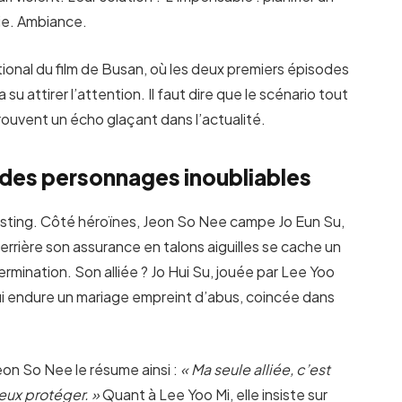
vie. Ambiance.
tional du film de Busan, où les deux premiers épisodes
su attirer l’attention. Il faut dire que le scénario tout
rouvent un écho glaçant dans l’actualité.
 des personnages inoubliables
asting. Côté héroïnes, Jeon So Nee campe Jo Eun Su,
errière son assurance en talons aiguilles se cache un
rmination. Son alliée ? Jo Hui Su, jouée par Lee Yoo
qui endure un mariage empreint d’abus, coincée dans
eon So Nee le résume ainsi :
« Ma seule alliée, c’est
eux protéger. »
Quant à Lee Yoo Mi, elle insiste sur