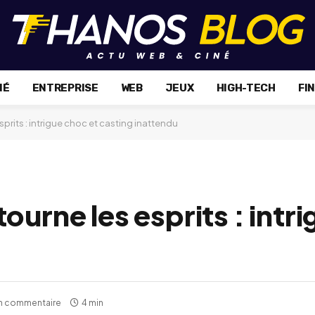
NÉ
ENTREPRISE
WEB
JEUX
HIGH-TECH
FI
sprits : intrigue choc et casting inattendu
ourne les esprits : intr
n commentaire
4 min