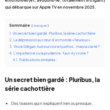
émotionnel (et, avouons-le, totalement intrigant)
qui débarque sur Apple TV en novembre 2025.
Sommaire
masquer
1.
Un secret bien gardé : Pluribus, la série cachottière
2.
La dépression au cœur d’un monde « heureux »
3.
Vince Gilligan, humour noir et pathos… mais la clarté ?
4.
L’impatience ou la prudence : faut-il y croire ?
4.1.
Publications similaires :
Un secret bien gardé : Pluribus, la
série cachottière
Des teasers qui n’expliquent rien ou presque ;