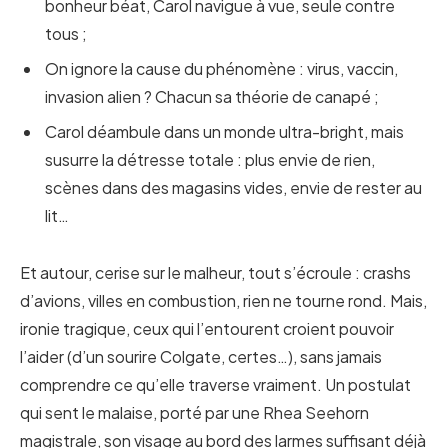
bonheur béat, Carol navigue à vue, seule contre
tous ;
On ignore la cause du phénomène : virus, vaccin,
invasion alien ? Chacun sa théorie de canapé ;
Carol déambule dans un monde ultra-bright, mais
susurre la détresse totale : plus envie de rien,
scènes dans des magasins vides, envie de rester au
lit…
Et autour, cerise sur le malheur, tout s’écroule : crashs
d’avions, villes en combustion, rien ne tourne rond. Mais,
ironie tragique, ceux qui l’entourent croient pouvoir
l’aider (d’un sourire Colgate, certes…), sans jamais
comprendre ce qu’elle traverse vraiment. Un postulat
qui sent le malaise, porté par une Rhea Seehorn
magistrale, son visage au bord des larmes suffisant déjà